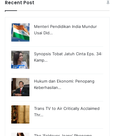
Recent Post
Menteri Pendidikan India Mundur
Usai Did…
Synopsis Tobat Jatuh Cinta Eps. 34:
Kamp…
Hukum dan Ekonomi: Penopang
Keberhasilan…
Trans TV to Air Critically Acclaimed
Thr…
The ‘Foldover Jeans’ Phenome…