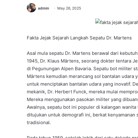
admin
May 26, 2025
Fakta Jejak Sejarah Langkah Sepatu Dr. Martens
Asal mula sepatu Dr. Martens berawal dari kebutu
1945, Dr. Klaus Märtens, seorang dokter tentara J
di Pegunungan Alpen Bavaria. Sepatu bot militer s
Märtens kemudian merancang sol bantalan udara 
untuk menciptakan bantalan udara yang inovatif. 
mekanik, Dr. Herbert Funck, mereka mulai memprod
Mereka menggunakan pasokan militer yang dibuang,
Awalnya, sepatu bot ini populer di kalangan wani
ditujukan untuk demografi ini, berkat kenyamanan 
tradisional.
Pada tahun 1959, setelah lebih dari satu dekade p