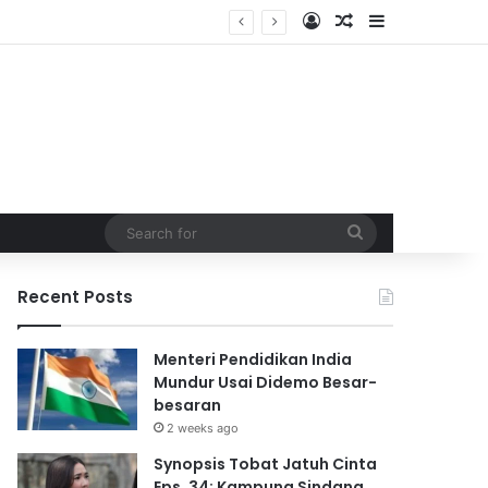
Log In
Random Article
Sidebar
Synopsis Tobat Jatuh Cinta Eps. 34: Kampung Sindang Barang’s Tense Atmosphere Eases After Robbery, New Challenges Emerge for Protagonists
Search
for
Recent Posts
Menteri Pendidikan India
Mundur Usai Didemo Besar-
besaran
2 weeks ago
Synopsis Tobat Jatuh Cinta
Eps. 34: Kampung Sindang