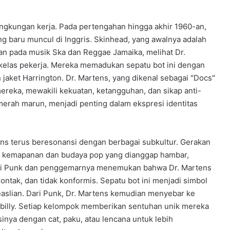
ingkungan kerja. Pada pertengahan hingga akhir 1960-an,
ng baru muncul di Inggris. Skinhead, yang awalnya adalah
n pada musik Ska dan Reggae Jamaika, melihat Dr.
 kelas pekerja. Mereka memadukan sepatu bot ini dengan
n jaket Harrington. Dr. Martens, yang dikenal sebagai "Docs"
mereka, mewakili kekuatan, ketangguhan, dan sikap anti-
erah marun, menjadi penting dalam ekspresi identitas
ens terus beresonansi dengan berbagai subkultur. Gerakan
p kemapanan dan budaya pop yang dianggap hambar,
sisi Punk dan penggemarnya menemukan bahwa Dr. Martens
tak, dan tidak konformis. Sepatu bot ini menjadi simbol
keaslian. Dari Punk, Dr. Martens kemudian menyebar ke
obilly. Setiap kelompok memberikan sentuhan unik mereka
sinya dengan cat, paku, atau lencana untuk lebih