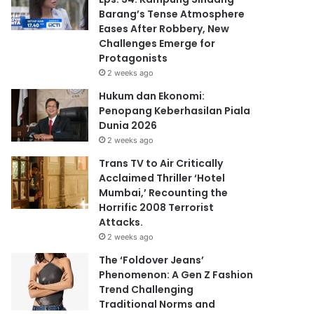
Barang’s Tense Atmosphere
Eases After Robbery, New
Challenges Emerge for
Protagonists
2 weeks ago
Hukum dan Ekonomi:
Penopang Keberhasilan Piala
Dunia 2026
2 weeks ago
Trans TV to Air Critically
Acclaimed Thriller ‘Hotel
Mumbai,’ Recounting the
Horrific 2008 Terrorist
Attacks.
2 weeks ago
The ‘Foldover Jeans’
Phenomenon: A Gen Z Fashion
Trend Challenging
Traditional Norms and