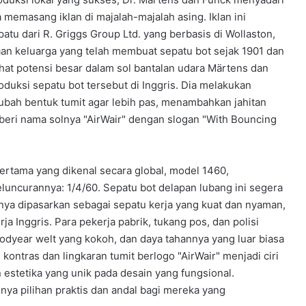
 memasang iklan di majalah-majalah asing. Iklan ini
atu dari R. Griggs Group Ltd. yang berbasis di Wollaston,
aan keluarga yang telah membuat sepatu bot sejak 1901 dan
ihat potensi besar dalam sol bantalan udara Märtens dan
uksi sepatu bot tersebut di Inggris. Dia melakukan
ubah bentuk tumit agar lebih pas, menambahkan jahitan
eri nama solnya "AirWair" dengan slogan "With Bouncing
pertama yang dikenal secara global, model 1460,
luncurannya: 1/4/60. Sepatu bot delapan lubang ini segera
nya dipasarkan sebagai sepatu kerja yang kuat dan nyaman,
a Inggris. Para pekerja pabrik, tukang pos, dan polisi
odyear welt yang kokoh, dan daya tahannya yang luar biasa
 kontras dan lingkaran tumit berlogo "AirWair" menjadi ciri
tetika yang unik pada desain yang fungsional.
a pilihan praktis dan andal bagi mereka yang