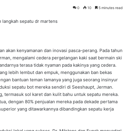
0
10
5 minutes read
han akan kenyamanan dan inovasi pasca-perang. Pada tahun
erman, mengalami cedera pergelangan kaki saat bermain ski
tandarnya terasa tidak nyaman pada kakinya yang cedera.
yang lebih lembut dan empuk, menggunakan ban bekas
Dengan bantuan teman lamanya yang juga seorang insinyur
uksi sepatu bot mereka sendiri di Seeshaupt, Jerman.
 termasuk sol karet dan kulit bahu untuk sepatu mereka.
ta tua, dengan 80% penjualan mereka pada dekade pertama
superior yang ditawarkannya dibandingkan sepatu kerja
roduksi lokal yang sukses, Dr. Märtens dan Funck menyadari