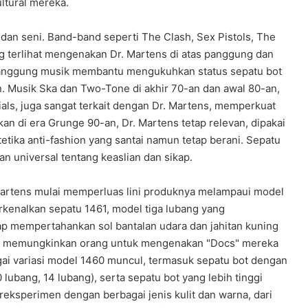
ltural mereka.
dan seni. Band-band seperti The Clash, Sex Pistols, The
ng terlihat mengenakan Dr. Martens di atas panggung dan
panggung musik membantu mengukuhkan status sepatu bot
n. Musik Ska dan Two-Tone di akhir 70-an dan awal 80-an,
ls, juga sangat terkait dengan Dr. Martens, memperkuat
an di era Grunge 90-an, Dr. Martens tetap relevan, dipakai
etika anti-fashion yang santai namun tetap berani. Sepatu
n universal tentang keaslian dan sikap.
 Martens mulai memperluas lini produknya melampaui model
kenalkan sepatu 1461, model tiga lubang yang
p mempertahankan sol bantalan udara dan jahitan kuning
ut, memungkinkan orang untuk mengenakan "Docs" mereka
ai variasi model 1460 muncul, termasuk sepatu bot dengan
lubang, 14 lubang), serta sepatu bot yang lebih tinggi
ereksperimen dengan berbagai jenis kulit dan warna, dari