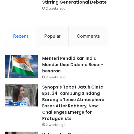
Stirring Generational Debate
2 weeks ago
Recent
Popular
Comments
Menteri Pendidikan India
Mundur Usai Didemo Besar-
besaran
2 weeks ago
Synopsis Tobat Jatuh Cinta
Eps. 34: Kampung Sindang
Barang’s Tense Atmosphere
Eases After Robbery, New
Challenges Emerge for
Protagonists
2 weeks ago