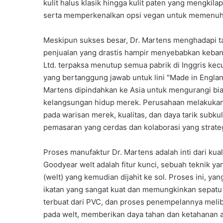
kulit halus klasik hingga kulit paten yang mengkila
serta memperkenalkan opsi vegan untuk memenuhi
Meskipun sukses besar, Dr. Martens menghadapi ta
penjualan yang drastis hampir menyebabkan keban
Ltd. terpaksa menutup semua pabrik di Inggris kecu
yang bertanggung jawab untuk lini "Made in Engla
Martens dipindahkan ke Asia untuk mengurangi biay
kelangsungan hidup merek. Perusahaan melakukan 
pada warisan merek, kualitas, dan daya tarik subku
pemasaran yang cerdas dan kolaborasi yang strate
Proses manufaktur Dr. Martens adalah inti dari kua
Goodyear welt adalah fitur kunci, sebuah teknik yan
(welt) yang kemudian dijahit ke sol. Proses ini,
ikatan yang sangat kuat dan memungkinkan sepatu un
terbuat dari PVC, dan proses penempelannya meli
pada welt, memberikan daya tahan dan ketahanan a