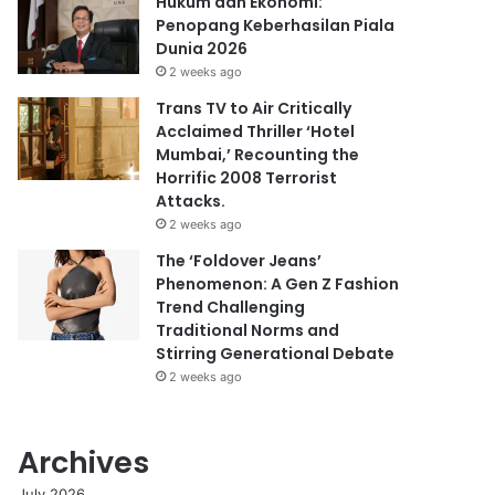
Hukum dan Ekonomi:
Penopang Keberhasilan Piala
Dunia 2026
2 weeks ago
Trans TV to Air Critically
Acclaimed Thriller ‘Hotel
Mumbai,’ Recounting the
Horrific 2008 Terrorist
Attacks.
2 weeks ago
The ‘Foldover Jeans’
Phenomenon: A Gen Z Fashion
Trend Challenging
Traditional Norms and
Stirring Generational Debate
2 weeks ago
Archives
July 2026