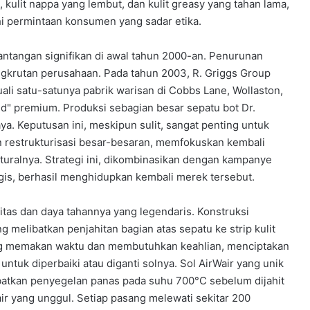
p, kulit nappa yang lembut, dan kulit greasy yang tahan lama,
 permintaan konsumen yang sadar etika.
ntangan signifikan di awal tahun 2000-an. Penurunan
gkrutan perusahaan. Pada tahun 2003, R. Griggs Group
ali satu-satunya pabrik warisan di Cobbs Lane, Wollaston,
nd" premium. Produksi sebagian besar sepatu bot Dr.
a. Keputusan ini, meskipun sulit, sangat penting untuk
restrukturisasi besar-besaran, memfokuskan kembali
lturalnya. Strategi ini, dikombinasikan dengan kampanye
gis, berhasil menghidupkan kembali merek tersebut.
litas dan daya tahannya yang legendaris. Konstruksi
g melibatkan penjahitan bagian atas sepatu ke strip kulit
 yang memakan waktu dan membutuhkan keahlian, menciptakan
tuk diperbaiki atau diganti solnya. Sol AirWair yang unik
batkan penyegelan panas pada suhu 700°C sebelum dijahit
ir yang unggul. Setiap pasang melewati sekitar 200