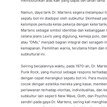
membutuhkan alas kaki yang dapat bertahan lama.
Namun, daya tarik Dr. Martens segera melampaui l
sepatu bot ini diadopsi oleh subkultur Skinhead ya
kelompok pemuda kelas pekerja dengan ketertarika
Martens sebagai simbol identitas dan kebanggaan
celana jeans Levi’s yang digulung, kemeja polo, da
atau "DMs," menjadi bagian integral dari seragam 
kemapanan. Pemilihan warna, terutama hitam dan m
subkultural ini.
Seiring berjalannya waktu, pada 1970-an, Dr. Mart
Punk Rock, yang muncul sebagai respons terhada
dengan cepat merangkul sepatu bot ini. Para mu
cocok dengan estetika mereka yang kasar, memberon
perlawanan terhadap otoritas, individualitas, dan 
subkultur lain seperti New Wave, Goth, dan Psych
sendiri pada gaya Dr. Martens, sering kali menghia