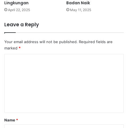
Lingkungan
Badan Naik
April 22, 2025
May 11, 2025
Leave a Reply
Your email address will not be published.
Required fields are
marked
*
C
o
m
m
e
n
t
*
Name
*