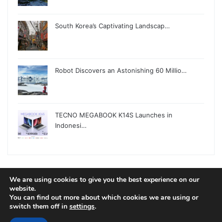
South Korea’s Captivating Landscap…
Robot Discovers an Astonishing 60 Millio…
TECNO MEGABOOK K14S Launches in
Indonesi…
We are using cookies to give you the best experience on our
© Copyright 2026, All Rights Reserved |
Jannah News Theme
website.
You can find out more about which cookies we are using or
by TieLabs
switch them off in
settings
.