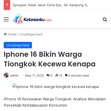
Synopsis Tobat Jatuh Cinta Eps. 34: Kampung Sindang Barang’s Tense Atmosphere Eases After Robbery, New Challenges Emerge for Protagonists
Menu
S
Home
/
Uncategorized
Uncategorized
Iphone 16 Bikin Warga
Tiongkok Kecewa Kenapa
admin
May 11, 2025
0
15
4 minutes read
iPhone 16 Kecewakan Warga Tiongkok: Analisis Mendalam
Penyebab Ketidakpuasan Konsumen