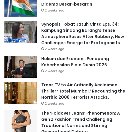
Didemo Besar-besaran
2 weeks ago
Synopsis Tobat Jatuh Cinta Eps. 34:
Kampung Sindang Barang’s Tense
Atmosphere Eases After Robbery, New
Challenges Emerge for Protagonists
2 weeks ago
Hukum dan Ekonomi: Penopang
Keberhasilan Piala Dunia 2026
2 weeks ago
Trans TV to Air Critically Acclaimed
Thriller ‘Hotel Mumbai,’ Recounting the
Horrific 2008 Terrorist Attacks.
2 weeks ago
The ‘Foldover Jeans’ Phenomenon: A
Gen Z Fashion Trend Challenging
Traditional Norms and Stirring
Generational Debate